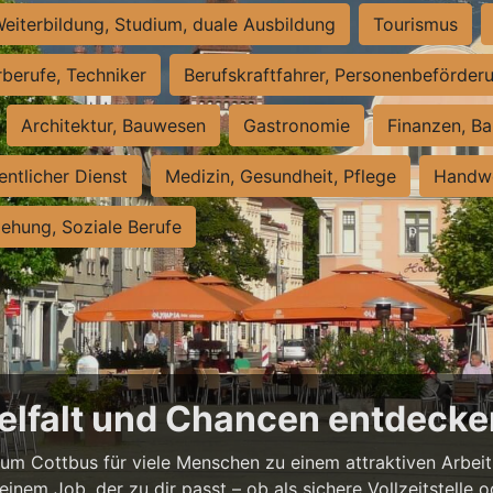
eiterbildung, Studium, duale Ausbildung
Tourismus
rberufe, Techniker
Berufskraftfahrer, Personenbeförder
Architektur, Bauwesen
Gastronomie
Finanzen, Ba
entlicher Dienst
Medizin, Gesundheit, Pflege
Handwe
iehung, Soziale Berufe
ielfalt und Chancen entdeck
rum Cottbus für viele Menschen zu einem attraktiven Arbei
 einem Job, der zu dir passt – ob als sichere Vollzeitstelle o