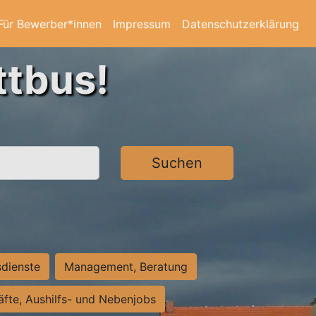
Für Bewerber*innen
Impressum
Datenschutzerklärung
ttbus!
Suchen
sdienste
Management, Beratung
räfte, Aushilfs- und Nebenjobs