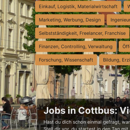
Einkauf, Logistik, Materialwirtschaft
W
Marketing, Werbung, Design
Ingenieu
Selbstständigkeit, Freelancer, Franchise
Finanzen, Controlling, Verwaltung
Öff
Forschung, Wissenschaft
Bildung, Erz
Jobs in Cottbus: V
Hast du dich schon einmal gefragt, wa
Stell dir vor, du startest in den Tag mit