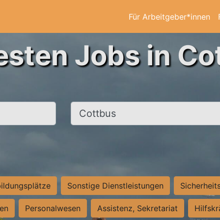
Für Arbeitgeber*innen
esten Jobs in Co
Ort, Stadt
ildungsplätze
Sonstige Dienstleistungen
Sicherheit
ten
Personalwesen
Assistenz, Sekretariat
Hilfsk