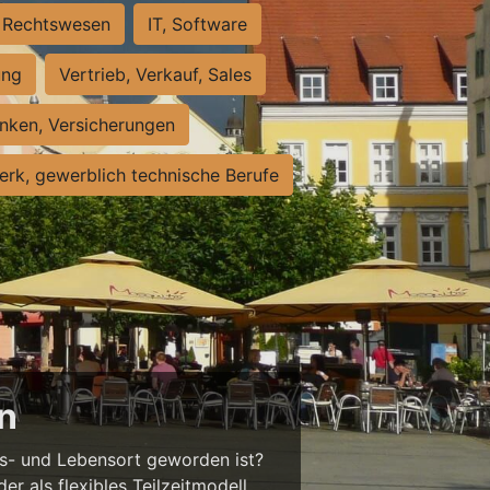
Rechtswesen
IT, Software
ung
Vertrieb, Verkauf, Sales
nken, Versicherungen
rk, gewerblich technische Berufe
en
ts- und Lebensort geworden ist?
der als flexibles Teilzeitmodell,