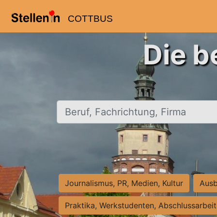
COTTBUS
Die b
Beruf, Fachrichtung, Firma
Journalismus, PR, Medien, Kultur
Ausb
Praktika, Werkstudenten, Abschlussarbei