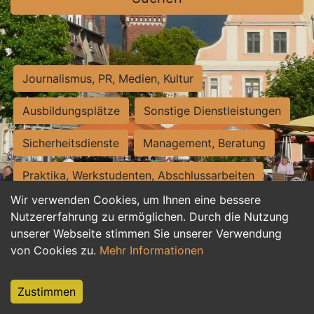
Journalismus, PR, Medien, Kultur
Ausbildungsplätze
Sonstige Dienstleistungen
Sicherheitsdienste
Management, Beratung
Praktika, Werkstudenten, Abschlussarbeiten
Wir verwenden Cookies, um Ihnen eine bessere
Personalwesen
Assistenz, Sekretariat
Nutzererfahrung zu ermöglichen. Durch die Nutzung
unserer Webseite stimmen Sie unserer Verwendung
Hilfskräfte, Aushilfs- und Nebenjobs
von Cookies zu.
Mehr Informationen
Einkauf, Logistik, Materialwirtschaft
Zustimmen
Weiterbildung, Studium, duale Ausbildung