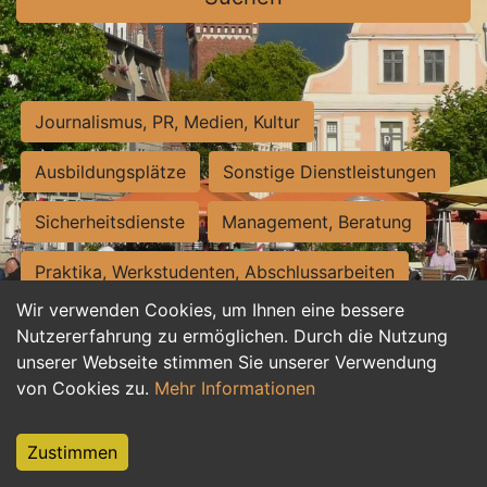
Journalismus, PR, Medien, Kultur
Ausbildungsplätze
Sonstige Dienstleistungen
Sicherheitsdienste
Management, Beratung
Praktika, Werkstudenten, Abschlussarbeiten
Wir verwenden Cookies, um Ihnen eine bessere
Personalwesen
Assistenz, Sekretariat
Nutzererfahrung zu ermöglichen. Durch die Nutzung
unserer Webseite stimmen Sie unserer Verwendung
Hilfskräfte, Aushilfs- und Nebenjobs
von Cookies zu.
Mehr Informationen
Einkauf, Logistik, Materialwirtschaft
Zustimmen
Weiterbildung, Studium, duale Ausbildung