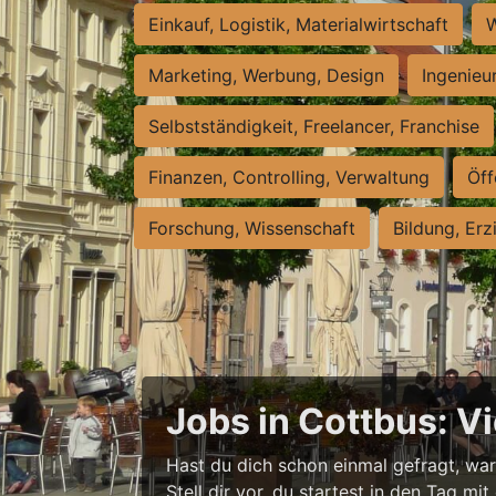
Einkauf, Logistik, Materialwirtschaft
W
Marketing, Werbung, Design
Ingenieu
Selbstständigkeit, Freelancer, Franchise
Finanzen, Controlling, Verwaltung
Öff
Forschung, Wissenschaft
Bildung, Erz
Jobs in Cottbus: V
Hast du dich schon einmal gefragt, wa
Stell dir vor, du startest in den Tag mit