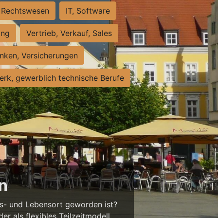
Rechtswesen
IT, Software
ung
Vertrieb, Verkauf, Sales
nken, Versicherungen
rk, gewerblich technische Berufe
en
ts- und Lebensort geworden ist?
der als flexibles Teilzeitmodell,