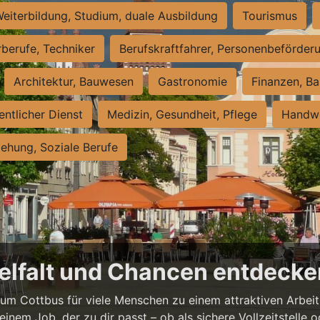
eiterbildung, Studium, duale Ausbildung
Tourismus
rberufe, Techniker
Berufskraftfahrer, Personenbeförder
Architektur, Bauwesen
Gastronomie
Finanzen, Ba
entlicher Dienst
Medizin, Gesundheit, Pflege
Handwe
iehung, Soziale Berufe
ielfalt und Chancen entdeck
rum Cottbus für viele Menschen zu einem attraktiven Arbei
 einem Job, der zu dir passt – ob als sichere Vollzeitstelle o