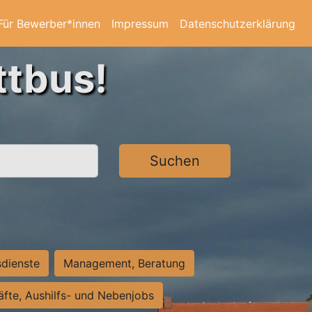
Für Bewerber*innen
Impressum
Datenschutzerklärung
ttbus!
Suchen
sdienste
Management, Beratung
räfte, Aushilfs- und Nebenjobs