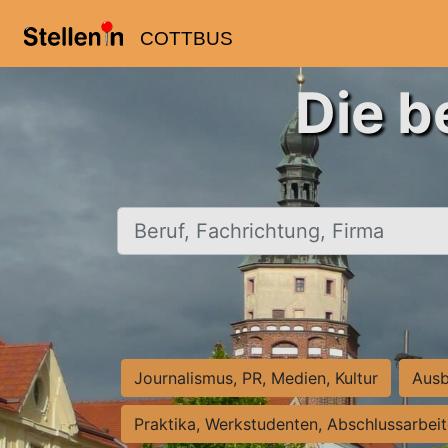
COTTBUS
Die b
Beruf, Fachrichtung, Firma
Journalismus, PR, Medien, Kultur
Ausb
Praktika, Werkstudenten, Abschlussarbei