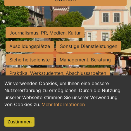
Journalismus, PR, Medien, Kultur
Ausbildungsplätze
Sonstige Dienstleistungen
Sicherheitsdienste
Management, Beratung
Praktika, Werkstudenten, Abschlussarbeiten
Wir verwenden Cookies, um Ihnen eine bessere
Personalwesen
Assistenz, Sekretariat
Nutzererfahrung zu ermöglichen. Durch die Nutzung
unserer Webseite stimmen Sie unserer Verwendung
Hilfskräfte, Aushilfs- und Nebenjobs
von Cookies zu.
Mehr Informationen
Einkauf, Logistik, Materialwirtschaft
Zustimmen
Weiterbildung, Studium, duale Ausbildung