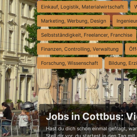
Einkauf, Logistik, Materialwirtschaft
W
Marketing, Werbung, Design
Ingenieu
Selbstständigkeit, Freelancer, Franchise
Finanzen, Controlling, Verwaltung
Öff
Forschung, Wissenschaft
Bildung, Erz
Jobs in Cottbus: V
Hast du dich schon einmal gefragt, wa
Stell dir vor, du startest in den Tag mit