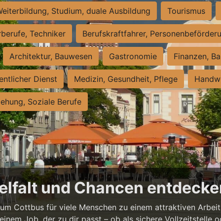
eiterbildung, Studium, duale Ausbildung
Tourismus
rberufe, Techniker
Berufskraftfahrer, Personenbeförder
Architektur, Bauwesen
Gastronomie
Finanzen, Ba
entlicher Dienst
Medizin, Gesundheit, Pflege
Handwe
iehung, Soziale Berufe
ielfalt und Chancen entdeck
rum Cottbus für viele Menschen zu einem attraktiven Arbei
 einem Job, der zu dir passt – ob als sichere Vollzeitstelle o