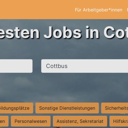
Für Arbeitgeber*innen
esten Jobs in Co
Ort, Stadt
ildungsplätze
Sonstige Dienstleistungen
Sicherheit
ten
Personalwesen
Assistenz, Sekretariat
Hilfsk