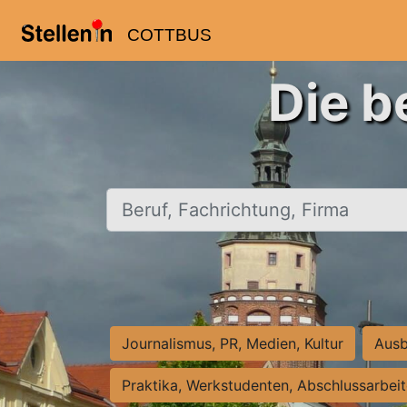
COTTBUS
Die b
Beruf, Fachrichtung, Firma
Journalismus, PR, Medien, Kultur
Ausb
Praktika, Werkstudenten, Abschlussarbei