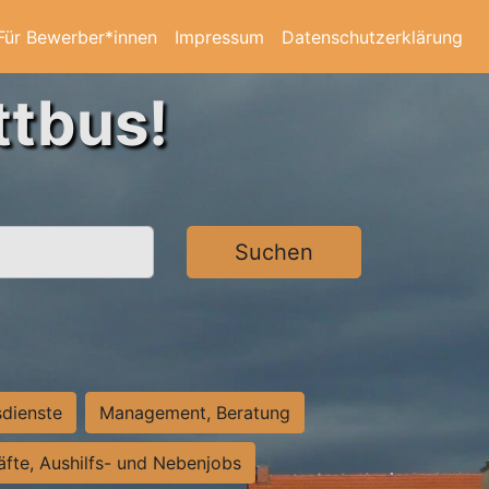
Für Bewerber*innen
Impressum
Datenschutzerklärung
ttbus!
Suchen
sdienste
Management, Beratung
räfte, Aushilfs- und Nebenjobs