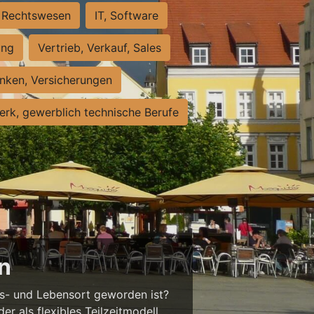
Rechtswesen
IT, Software
ung
Vertrieb, Verkauf, Sales
nken, Versicherungen
rk, gewerblich technische Berufe
en
ts- und Lebensort geworden ist?
der als flexibles Teilzeitmodell,