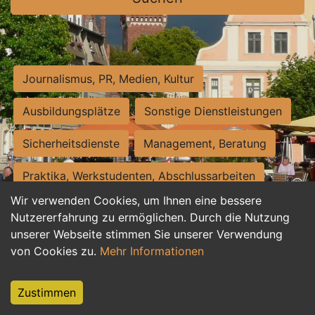
Journalismus, PR, Medien, Kultur
Ausbildungsplätze
Sonstige Dienstleistungen
Sicherheitsdienste
Management, Beratung
Praktika, Werkstudenten, Abschlussarbeiten
Wir verwenden Cookies, um Ihnen eine bessere
Personalwesen
Assistenz, Sekretariat
Nutzererfahrung zu ermöglichen. Durch die Nutzung
unserer Webseite stimmen Sie unserer Verwendung
Hilfskräfte, Aushilfs- und Nebenjobs
von Cookies zu.
Mehr Informationen
Einkauf, Logistik, Materialwirtschaft
Zustimmen
Weiterbildung, Studium, duale Ausbildung